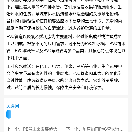
下，埋设着大量的PVC排水管。它们承担着收集和输送雨水、生
活污水的任务，是城市排水防涝和水环境治理的关键基础设施。
管材的耐腐蚀性能使其能够适应地下复杂的土壤环境，光滑的内
壁则有助于保持较快的自清流速，减少养护疏通的工作量。
PVC管道以聚氯乙烯树脂为主要原料，经过挤出成型或注塑成型
工艺制成。根据不同的应用需求，可细分为PVC给水管、PVC排水
管、PVC灌溉管以及PVC穿线管等多个品类。其核心特点体现在以
下几个方面：
工业废水输送：在化工、电镀、印染、制药等行业，生产过程中
会产生大量具有腐蚀性的工业废水。PVC管道因其优异的耐化学
腐蚀性能，成为输送这些废水的经济可靠之选。它能够承受酸、
碱、盐等介质的长期侵蚀，保障生产安全和环境保护。
关键词
上一个：PE管未来发展趋势
下一个：加厚加固PVC管大流量输水排污更稳妥