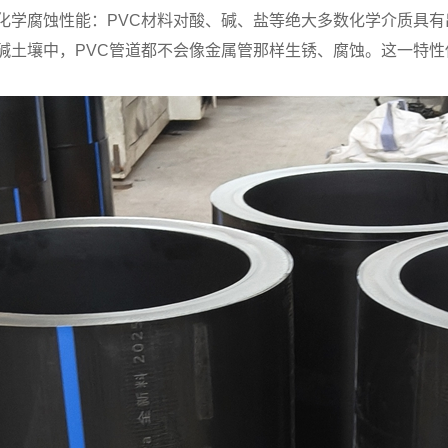
化学腐蚀性能：PVC材料对酸、碱、盐等绝大多数化学介质具
碱土壤中，PVC管道都不会像金属管那样生锈、腐蚀。这一特性