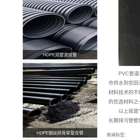
HDPE双壁波纹管
PVC管
市供水到农田
材料技术的不
的优选材料之
以上就是
长期排污管壁
HDPE钢丝网骨架复合管
新闻标签：