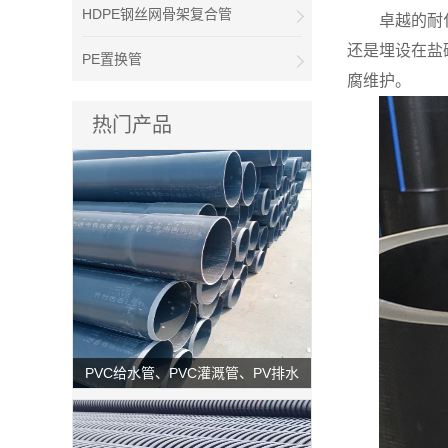
HDPE钢丝网骨架复合管
卓越的耐
还是埋设在盐
PE置换管
腐维护。
热门产品
PVC给水管、PVC灌溉管、PV排水
管